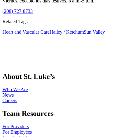
Viernes, excepto los días festivos, 8 a.m.-5 p.m.
(208) 727-8733
Related Tags
Heart and Vascular Care
Hailey / Ketchum
Sun Valley
About St. Luke’s
Who We Are
News
Careers
Team Resources
For Providers
For Employees